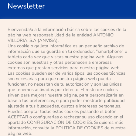
Newsletter
Bienvenida/o a la información básica sobre las cookies de la
página web responsabilidad de la entidad ANTONIO
VILLORIA, S.A (ANVISA).
Una cookie o galleta informática es un pequeño archivo de
He leído y acepto la
política de privacidad
información que se guarda en tu ordenador, “smartphone” o
tableta cada vez que visitas nuestra página web. Algunas
cookies son nuestras y otras pertenecen a empresas
Localización
externas que prestan servicios para nuestra página web.
Las cookies pueden ser de varios tipos: las cookies técnicas
son necesarias para que nuestra página web pueda
Pasaje Ana Mª del Valle, s/n
funcionar, no necesitan de tu autorización y son las únicas
28500 Arganda del Rey (Madrid)
que tenemos activadas por defecto. El resto de cookies
sirven para mejorar nuestra página, para personalizarla en
Teléfono: 91 871 63 14
base a tus preferencias, o para poder mostrarte publicidad
E-mail: anvisa@anvisa.com
ajustada a tus búsquedas, gustos e intereses personales.
Puedes aceptar todas estas cookies pulsando el botón
ACEPTAR o configurarlas o rechazar su uso clicando en el
apartado CONFIGURACIÓN DE COOKIES. Si quieres más
información, consulta la POLÍTICA DE COOKIES de nuestra
página web.