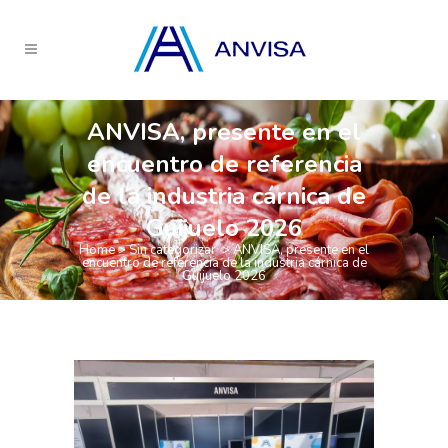
ANVISA, presente en el
encuentro de referencia
de la industria cárnica de
Guijuelo 2026
Home
>
Sin categorizar
>
ANVISA, presente en el
encuentro de referencia de la industria cárnica de
Guijuelo 2026