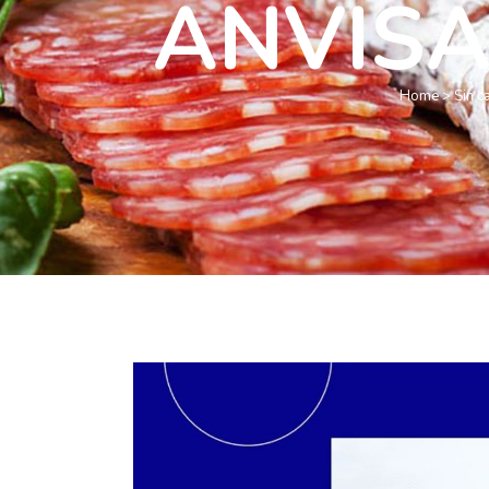
ANVISA 
Home
>
Sin c