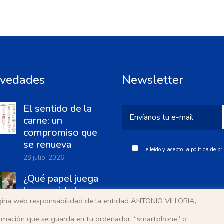
vedades
Newsletter
El sentido de la
carne: un
compromiso que
se renueva
He leído y acepto la
política de p
28 julio, 2026
¿Qué papel juega
la seguridad
página web responsabilidad de la entidad ANTONIO VILLORIA,
alimentaria en la
industria cárnica?
ormación que se guarda en tu ordenador, “smartphone” o