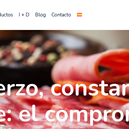
ductos
I + D
Blog
Contacto
erzo, constan
e: el compro