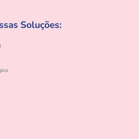
sas Soluções:
B
gico