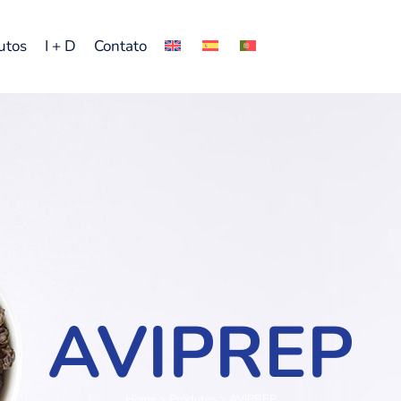
utos
I + D
Contato
AVIPREP
Home
>
Produtos
>
AVIPREP