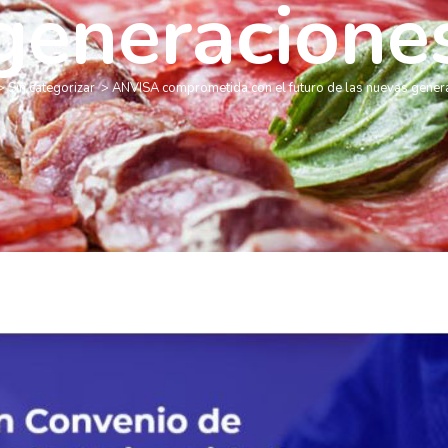
generacione
>
Sin categorizar
>
ANVISA comprometida con el futuro de las nuevas gener