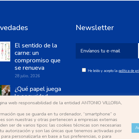
vedades
Newsletter
El sentido de la
carne: un
compromiso que
se renueva
He leído y acepto la
política de p
28 julio, 2026
¿Qué papel juega
la seguridad
página web responsabilidad de la entidad ANTONIO VILLORIA,
alimentaria en la
industria cárnica?
ormación que se guarda en tu ordenador, “smartphone” o
ies son nuestras y otras pertenecen a empresas externas
25 junio, 2026
en ser de varios tipos: las cookies técnicas son necesarias
A
tu autorización y son las únicas que tenemos activadas por
 para personalizarla en base a tus preferencias, o para