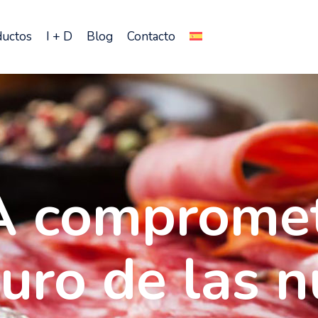
ductos
I + D
Blog
Contacto
 compromet
turo de las 