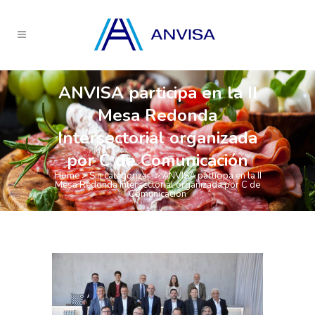
ANVISA participa en la II
Mesa Redonda
Intersectorial organizada
por C de Comunicación
Home
>
Sin categorizar
>
ANVISA participa en la II
Mesa Redonda Intersectorial organizada por C de
Comunicación