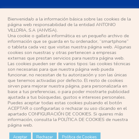
Bienvenida/o a la información básica sobre las cookies de la
página web responsabilidad de la entidad ANTONIO
VILLORIA, S.A (ANVISA).
Una cookie o galleta informática es un pequeño archivo de
He leído y acepto la
política de privacidad
información que se guarda en tu ordenador, “smartphone”
o tableta cada vez que visitas nuestra página web. Algunas
cookies son nuestras y otras pertenecen a empresas
Localización
externas que prestan servicios para nuestra página web.
Las cookies pueden ser de varios tipos: las cookies técnicas
son necesarias para que nuestra página web pueda
Pasaje Ana Mª del Valle, s/n
funcionar, no necesitan de tu autorización y son las únicas
28500 Arganda del Rey (Madrid)
que tenemos activadas por defecto. El resto de cookies
sirven para mejorar nuestra página, para personalizarla en
Teléfono: 91 871 63 14
base a tus preferencias, o para poder mostrarte publicidad
E-mail: anvisa@anvisa.com
ajustada a tus búsquedas, gustos e intereses personales.
Puedes aceptar todas estas cookies pulsando el botón
ACEPTAR o configurarlas o rechazar su uso clicando en el
apartado CONFIGURACIÓN DE COOKIES. Si quieres más
información, consulta la POLÍTICA DE COOKIES de nuestra
página web.
© ANTONIO VILLORIA, S.A.
Aceptar
Rechazar
Política de Cookies