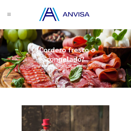
¿Cordero fresco o
congelado?
Home
>
Sin categorizar
>
¿Cordero fresco o
congelado?