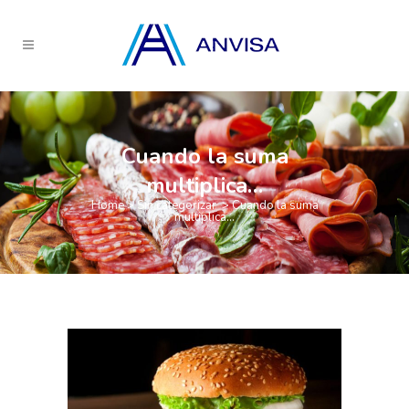
Cuando la suma
multiplica…
Home
>
Sin categorizar
>
Cuando la suma
multiplica…