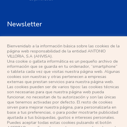
Newsletter
Bienvenida/o a la información básica sobre las cookies de la
página web responsabilidad de la entidad ANTONIO
VILLORIA, S.A (ANVISA).
Una cookie o galleta informática es un pequeño archivo de
He leído y acepto la
política de privacidad
información que se guarda en tu ordenador, “smartphone”
o tableta cada vez que visitas nuestra página web. Algunas
cookies son nuestras y otras pertenecen a empresas
Localización
externas que prestan servicios para nuestra página web.
Las cookies pueden ser de varios tipos: las cookies técnicas
son necesarias para que nuestra página web pueda
Pasaje Ana Mª del Valle, s/n
funcionar, no necesitan de tu autorización y son las únicas
28500 Arganda del Rey (Madrid)
que tenemos activadas por defecto. El resto de cookies
sirven para mejorar nuestra página, para personalizarla en
Teléfono: 91 871 63 14
base a tus preferencias, o para poder mostrarte publicidad
E-mail: anvisa@anvisa.com
ajustada a tus búsquedas, gustos e intereses personales.
Puedes aceptar todas estas cookies pulsando el botón