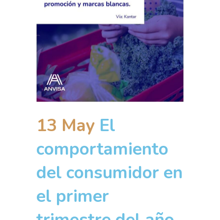
13 May
El
comportamiento
del consumidor en
el primer
trimestre del año