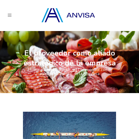
El proveedor como aliado
estratégico de la empresa
Home
>
Sin categorizar
>
El proveedor como
aliado estratégico de la empresa