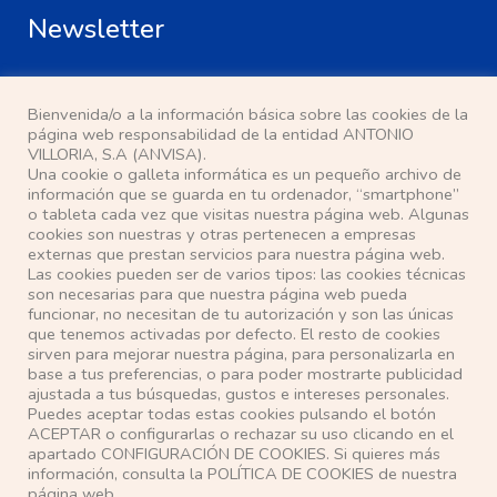
Newsletter
Bienvenida/o a la información básica sobre las cookies de la
página web responsabilidad de la entidad ANTONIO
VILLORIA, S.A (ANVISA).
Una cookie o galleta informática es un pequeño archivo de
He leído y acepto la
política de privacidad
información que se guarda en tu ordenador, “smartphone”
o tableta cada vez que visitas nuestra página web. Algunas
cookies son nuestras y otras pertenecen a empresas
Localización
externas que prestan servicios para nuestra página web.
Las cookies pueden ser de varios tipos: las cookies técnicas
son necesarias para que nuestra página web pueda
Pasaje Ana Mª del Valle, s/n
funcionar, no necesitan de tu autorización y son las únicas
28500 Arganda del Rey (Madrid)
que tenemos activadas por defecto. El resto de cookies
sirven para mejorar nuestra página, para personalizarla en
Teléfono: 91 871 63 14
base a tus preferencias, o para poder mostrarte publicidad
E-mail: anvisa@anvisa.com
ajustada a tus búsquedas, gustos e intereses personales.
Puedes aceptar todas estas cookies pulsando el botón
ACEPTAR o configurarlas o rechazar su uso clicando en el
apartado CONFIGURACIÓN DE COOKIES. Si quieres más
información, consulta la POLÍTICA DE COOKIES de nuestra
página web.