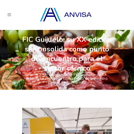
FIC Guijuelo; su XX edición
se consolida como punto
de encuentro para el
sector cárnico
Home
>
Sin categorizar
>
FIC Guijuelo; su XX
edición se consolida como punto de encuentro
para el sector cárnico