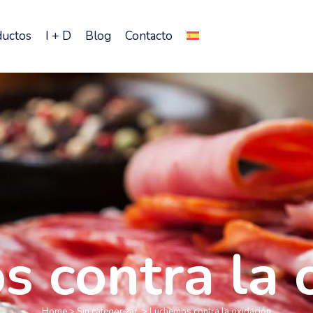
ductos
I + D
Blog
Contacto
 contra la 
Home
>
Sin categorizar
>
Luchemos contra la oxidación