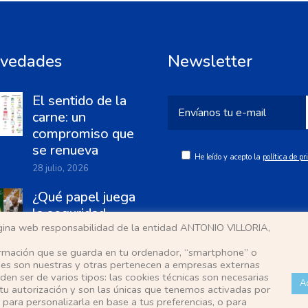
vedades
Newsletter
El sentido de la
carne: un
compromiso que
se renueva
He leído y acepto la
política de p
28 julio, 2026
¿Qué papel juega
la seguridad
página web responsabilidad de la entidad ANTONIO VILLORIA,
alimentaria en la
industria cárnica?
ormación que se guarda en tu ordenador, “smartphone” o
ies son nuestras y otras pertenecen a empresas externas
25 junio, 2026
en ser de varios tipos: las cookies técnicas son necesarias
A
tu autorización y son las únicas que tenemos activadas por
 para personalizarla en base a tus preferencias, o para