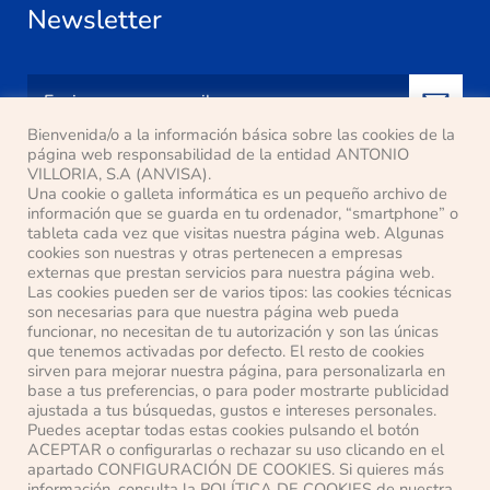
Newsletter
Bienvenida/o a la información básica sobre las cookies de la
página web responsabilidad de la entidad ANTONIO
VILLORIA, S.A (ANVISA).
Eu li e aceito a
política de privacidade
Una cookie o galleta informática es un pequeño archivo de
información que se guarda en tu ordenador, “smartphone” o
Localização
tableta cada vez que visitas nuestra página web. Algunas
cookies son nuestras y otras pertenecen a empresas
externas que prestan servicios para nuestra página web.
Pasaje Ana Mª del Valle, s/n
Las cookies pueden ser de varios tipos: las cookies técnicas
son necesarias para que nuestra página web pueda
28500 Arganda del Rey (Madrid)
funcionar, no necesitan de tu autorización y son las únicas
Telefone: 91 871 63 14
que tenemos activadas por defecto. El resto de cookies
sirven para mejorar nuestra página, para personalizarla en
E-mail: anvisa@anvisa.com
base a tus preferencias, o para poder mostrarte publicidad
ajustada a tus búsquedas, gustos e intereses personales.
Puedes aceptar todas estas cookies pulsando el botón
ACEPTAR o configurarlas o rechazar su uso clicando en el
apartado CONFIGURACIÓN DE COOKIES. Si quieres más
información, consulta la POLÍTICA DE COOKIES de nuestra