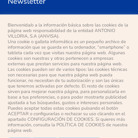
Newsletter
Bienvenida/o a la información básica sobre las cookies de la
página web responsabilidad de la entidad ANTONIO
VILLORIA, S.A (ANVISA).
Una cookie o galleta informática es un pequeño archivo de
I have read and I accept
the privacy policy
información que se guarda en tu ordenador, “smartphone” o
tableta cada vez que visitas nuestra página web. Algunas
cookies son nuestras y otras pertenecen a empresas
Our Location
externas que prestan servicios para nuestra página web.
Las cookies pueden ser de varios tipos: las cookies técnicas
son necesarias para que nuestra página web pueda
Pasaje Ana Mª del Valle, s/n
funcionar, no necesitan de tu autorización y son las únicas
28500 Arganda del Rey (Madrid)
que tenemos activadas por defecto. El resto de cookies
sirven para mejorar nuestra página, para personalizarla en
Telephone:+34 91 871 63 14
base a tus preferencias, o para poder mostrarte publicidad
E-mail: anvisa@anvisa.com
ajustada a tus búsquedas, gustos e intereses personales.
Puedes aceptar todas estas cookies pulsando el botón
ACEPTAR o configurarlas o rechazar su uso clicando en el
apartado CONFIGURACIÓN DE COOKIES. Si quieres más
información, consulta la POLÍTICA DE COOKIES de nuestra
página web.
© ANTONIO VILLORIA, S.A.